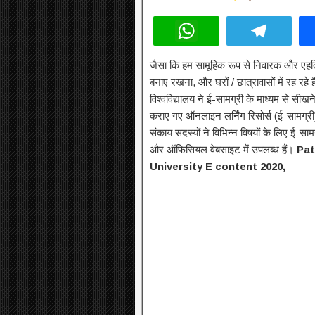
W
T
h
el
जैसा कि हम सामूहिक रूप से निवारक और एहत
at
e
बनाए रखना, और घरों / छात्रावासों में रह रहे 
s
gr
विश्वविद्यालय ने ई-सामग्री के माध्यम से सीख
A
a
कराए गए ऑनलाइन लर्निंग रिसोर्स (ई-सामग्री
संकाय सदस्यों ने विभिन्न विषयों के लिए ई-स
p
m
और ऑफिसियल वेबसाइट में उपलब्ध हैं।
Pat
p
University E content 2020,