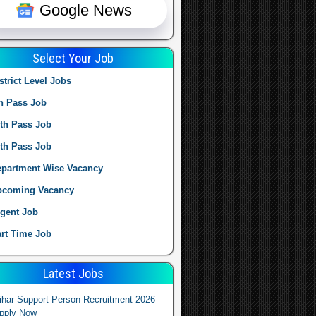
Google News
Select Your Job
strict Level Jobs
h Pass Job
th Pass Job
th Pass Job
partment Wise Vacancy
pcoming Vacancy
gent Job
rt Time Job
Latest Jobs
ihar Support Person Recruitment 2026 –
pply Now