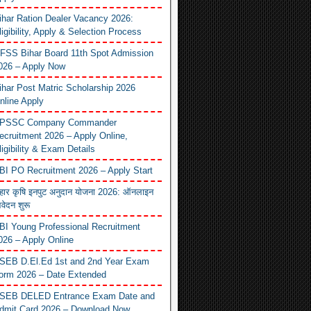
ihar Ration Dealer Vacancy 2026:
ligibility, Apply & Selection Process
FSS Bihar Board 11th Spot Admission
026 – Apply Now
ihar Post Matric Scholarship 2026
nline Apply
PSSC Company Commander
ecruitment 2026 – Apply Online,
ligibility & Exam Details
BI PO Recruitment 2026 – Apply Start
िहार कृषि इनपुट अनुदान योजना 2026: ऑनलाइन
वेदन शुरू
BI Young Professional Recruitment
026 – Apply Online
SEB D.El.Ed 1st and 2nd Year Exam
orm 2026 – Date Extended
SEB DELED Entrance Exam Date and
dmit Card 2026 – Download Now