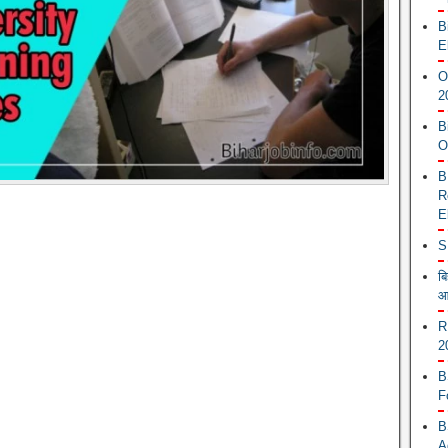
B
E
O
2
B
O
B
R
E
S
ब
आ
R
2
B
F
B
A