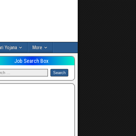
ri Yojana
More
Job Search Box