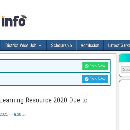
District Wise Job
Scholarship
Admission
Latest Sarka
Join Now
Join Now
 Learning Resource 2020 Due to
, 2021 — 6:38 am