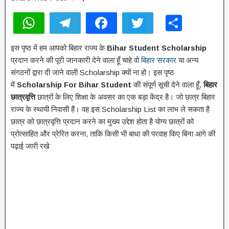
W
T
F
T
S
h
el
a
wi
h
इस पृष्ठ में हम आपको बिहार राज्य के
Bihar Student Scholarship
at
e
c
tt
ar
प्रदान करने की पूरी जानकारी देने वाला हूँ चाहे वो
बिहार सरकार
या अन्य
s
gr
e
er
e
संगठनों द्वारा दी जाने वाली Scholarship क्यों ना हो। इस पृष्ठ
A
a
b
में
Scholarship For Bihar Student
की संपूर्ण सूची देने वाला हूँ,
बिहार
छात्रवृत्ति
छात्रों के लिए शिक्षा के अवसर का एक बड़ा केंद्र है। जो छात्र बिहार
p
m
o
राज्य के स्थायी निवासी हैं। वह इस Scholarship List का लाभ ले सकता है
p
o
छात्र को छात्रवृत्ति प्रदान करने का मुख्य उद्देश होता है योग्य छात्रों को
k
प्रोत्साहित और प्रेरित करना, ताकि किसी भी बाधा की परवाह किए बिना आगे की
पढ़ाई जारी रखे