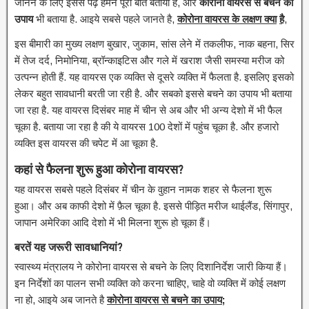
जानने के लिए इससे पढ़े हमने पूरी बात बताया है, और
कोरोना
वायरस
से बचने का
उपाय
भी बताया है. आइये सबसे पहले जानते है,
कोरोना वायरस के
लक्षण क्या
है
,
इस बीमारी का मुख्य लक्षण बुखार, जुकाम, सांस लेने में तकलीफ, नाक बहना, सिर
में तेज दर्द, निमोनिया, ब्रॉन्काइटिस और गले में खराश जैसी समस्या मरीज को
उत्पन्न होती हैं. यह वायरस एक व्यक्ति से दूसरे व्यक्ति में फैलता है. इसलिए इसको
लेकर बहुत सावधानी बरती जा रही है. और सबको इससे बचने का उपाय भी बताया
जा रहा है. यह वायरस दिसंबर माह में चीन से अब और भी अन्य देशो में भी फैल
चूका है. बताया जा रहा है की ये वायरस 100 देशों में पहुंच चूका है. और हजारो
व्यक्ति इस वायरस की चपेट में आ चूका है.
कहां से फैलना शुरू हुआ कोरोना वायरस?
यह वायरस सबसे पहले दिसंबर में चीन के वुहान नामक शहर से फैलना शुरू
हुआ। और अब काफी देशो में फ़ैल चूका है. इससे पीड़ित मरीज थाईलैंड, सिंगापुर,
जापान अमेरिका आदि देशो में भी मिलना शुरू हो चूका हैं।
बरतें यह जरूरी सावधानियां?
स्‍वास्‍थ्‍य मंत्रालय ने कोरोना वायरस से बचने के लिए दिशानिर्देश जारी किया हैं।
इन निर्देशों का पालन सभी व्यक्ति को करना चाहिए, चाहे वो व्यक्ति में कोई लक्षण
ना हो, आइये अब जानते है
कोरोना वायरस से बचने का उपाय;