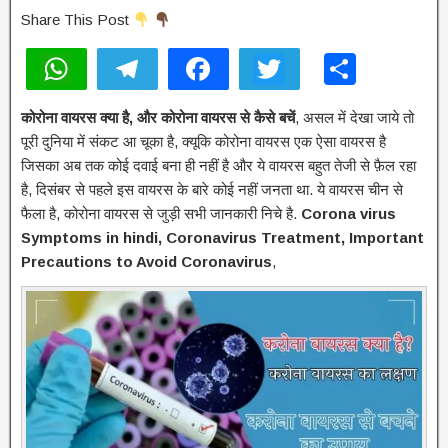
Share This Post
W
T
F
T
S
h
el
a
wi
h
कोरोना वायरस क्या है, और कोरोना वायरस से कैसे बचें
, असल में देखा जाये तो
at
e
c
tt
ar
पूरी दुनिया में संकट आ चूका है, क्यूकि कोरोना वायरस एक ऐसा वायरस है
s
gr
e
er
e
जिसका अब तक कोई दवाई बना ही नहीं है और ये वायरस बहुत तेजी से फ़ैल रहा
A
a
b
है, दिसंबर से पहले इस वायरस के बारे कोई नहीं जनता था. ये वायरस चीन से
फैला है, कोरोना वायरस से जुड़ी सभी जानकारी निचे है.
Corona virus
p
m
o
Symptoms in hindi, Coronavirus Treatment, Important
p
o
Precautions to Avoid Coronavirus
,
k