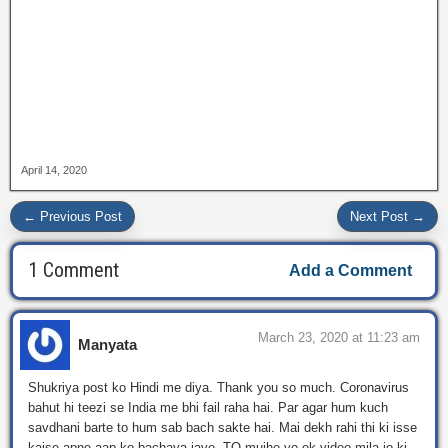
April 14, 2020
← Previous Post
Next Post →
1 Comment
Add a Comment
March 23, 2020 at 11:23 am
Manyata
Shukriya post ko Hindi me diya. Thank you so much. Coronavirus
bahut hi teezi se India me bhi fail raha hai. Par agar hum kuch
savdhani barte to hum sab bach sakte hai. Mai dekh rahi thi ki isse
kaise apne aap ko bachaya jaye. TO mujhe ye ek video mila jo ki