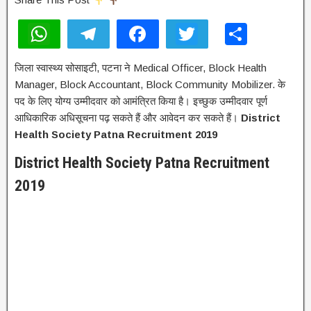
W
T
F
T
S
h
el
a
wi
h
जिला स्वास्थ्य सोसाइटी, पटना ने Medical Officer, Block Health
at
e
c
tt
ar
Manager, Block Accountant, Block Community Mobilizer. के
s
gr
e
er
e
पद के लिए योग्य उम्मीदवार को आमंत्रित किया है। इच्छुक उम्मीदवार पूर्ण
A
a
b
आधिकारिक अधिसूचना पढ़ सकते हैं और आवेदन कर सकते हैं।
District
Health Society Patna Recruitment 2019
p
m
o
District Health Society Patna Recruitment
p
o
2019
k