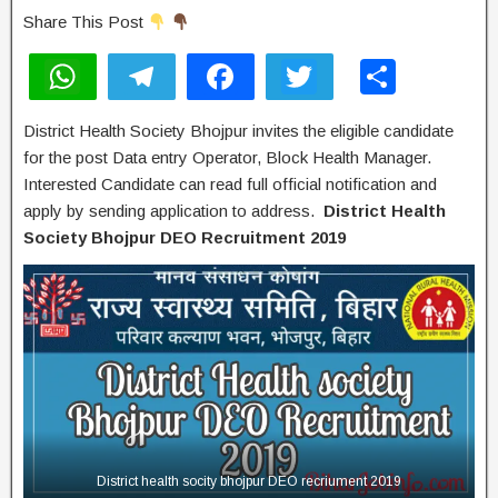
Share This Post
W
T
F
T
S
h
el
a
wi
h
District Health Society Bhojpur invites the eligible candidate
at
e
c
tt
ar
for the post Data entry Operator, Block Health Manager.
s
gr
e
er
e
Interested Candidate can read full official notification and
A
a
b
apply by sending application to address.
District Health
Society Bhojpur DEO Recruitment 2019
p
m
o
p
o
k
District health socity bhojpur DEO recriument 2019