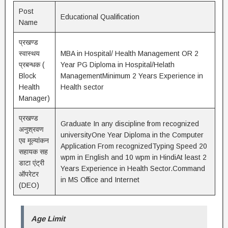
Post
Educational Qualification
Name
प्रखण्ड
स्वास्थय
MBA in Hospital/ Health Management OR 2
प्रबन्धक (
Year PG Diploma in Hospital/Helath
Block
ManagementMinimum 2 Years Experience in
Health
Health sector
Manager)
प्रखण्ड
Graduate In any discipline from recognized
अनुश्रवण
universityOne Year Diploma in the Computer
एव मूल्यांकन
Application From recognizedTyping Speed 20
सहायक सह
wpm in English and 10 wpm in HindiAt least 2
डाटा एंट्री
Years Experience in Health Sector.Command
ऑपरेटर
in MS Office and Internet
(DEO)
Age Limit