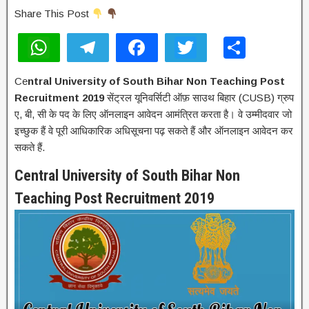
Share This Post
W
T
F
T
S
h
el
a
wi
h
Ce
ntral University of South Bihar Non Teaching Post
at
e
c
tt
ar
Recruitment 2019
सेंट्रल यूनिवर्सिटी ऑफ़ साउथ बिहार (CUSB) ग्रुप
s
gr
e
er
e
ए, बी, सी के पद के लिए ऑनलाइन आवेदन आमंत्रित करता है। वे उम्मीदवार जो
A
a
b
इच्छुक हैं वे पूरी आधिकारिक अधिसूचना पढ़ सकते हैं और ऑनलाइन आवेदन कर
सकते हैं.
p
m
o
Central University of South Bihar Non
p
o
Teaching Post Recruitment 2019
k