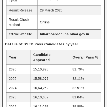
Exam
Result Release
29 March 2026
Result Check
Online
Method
Official Website
biharboardonline.bihar.gov.in
Details of BSEB Pass Candidates by year
Candidate
Year
Overall Pass %
Appeared
2026
15,10,928
81.79%
2025
15,58,077
82.11%
2024
16,64,252
82.91%
2023
16,10,657
81.04%
2022
16,11,099
79.88%