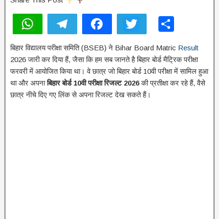
W
T
F
T
S
h
el
a
wi
h
बिहार विद्यालय परीक्षा समिति (BSEB) ने Bihar Board Matric
Result
at
e
c
tt
ar
2026 जारी कर दिया हैं, जैसा कि हम सब जानते है बिहार बोर्ड मैट्रिक परीक्षा
s
gr
e
er
e
फरवरी में आयोजित किया था। वे छात्र जो बिहार बोर्ड 10वी परीक्षा में सामिल हुआ
A
a
b
था और अपना
बिहार
बोर्ड
10
वी
परीक्षा
रिजल्ट
2026
की प्रतीक्षा कर रहे हैं, वैसे
छात्र नीचे दिए गए लिंक से अपना रिजल्ट देख सकते हैं।
p
m
o
p
o
k