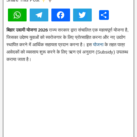
W
T
F
T
S
h
el
a
wi
h
बिहार उद्यमी योजना
2026
राज्य सरकार द्वारा संचालित एक महत्वपूर्ण योजना है,
at
e
c
tt
ar
जिसका उद्देश्य युवाओं को स्वरोजगार के लिए प्रोत्साहित करना और नए उद्योग
s
gr
e
er
e
स्थापित करने में आर्थिक सहायता प्रदान करना है। इस
योजना
के तहत पात्र
A
a
b
आवेदकों को व्यवसाय शुरू करने के लिए ऋण एवं अनुदान (Subsidy) उपलब्ध
कराया जाता है।
p
m
o
p
o
k